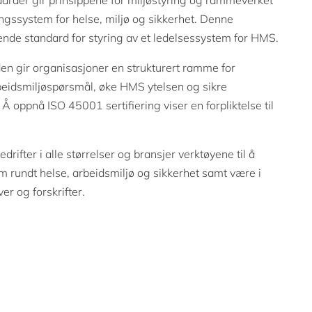
arder gir prinsippene for miljøstyring og rammeverket
ingssystem for helse, miljø og sikkerhet. Denne
nde standard for styring av et ledelsessystem for HMS.
 gir organisasjoner en strukturert ramme for
beidsmiljøspørsmål, øke HMS ytelsen og sikre
 Å oppnå ISO 45001 sertifiering viser en forpliktelse til
drifter i alle størrelser og bransjer verktøyene til å
em rundt helse, arbeidsmiljø og sikkerhet samt være i
r og forskrifter.