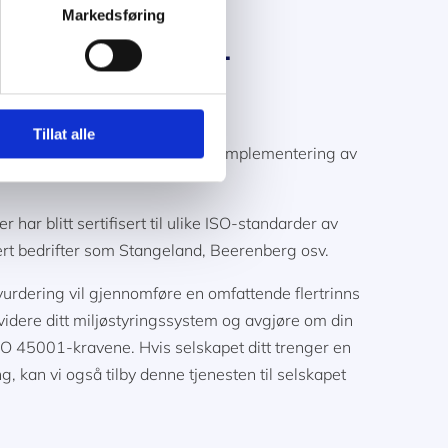
Markedsføring
li ISO 45001
Tillat alle
miljø sertifisering innebærer implementering av
har blitt sertifisert til ulike ISO-standarder av
dert bedrifter som Stangeland, Beerenberg osv.
urdering vil gjennomføre en omfattende flertrinns
videre ditt miljøstyringssystem og avgjøre om din
SO 45001-kravene. Hvis selskapet ditt trenger en
g, kan vi også tilby denne tjenesten til selskapet