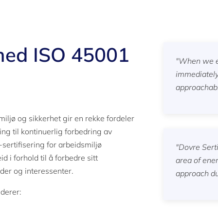
 med ISO 45001
"When we e
immediately
approachabl
iljø og sikkerhet gir en rekke fordeler
ing til kontinuerlig forbedring av
ertifisering for arbeidsmiljø
"Dovre Sert
 i forhold til å forbedre sitt
area of en
under og interessenter.
approach dur
derer: