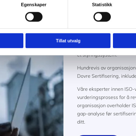
Egenskaper
Statistikk
Hvordan b
sertifisert
Tillat utvalg
Å oppnå ISO 45001 Arbeids
et styringssystem.
Hundrevis av organisasjoner 
Dovre Sertifisering, inklu
Våre eksperter innen ISO-v
vurderingsprosess for å re
organisasjon overholder I
gap-analyse før sertifiserin
ditt.