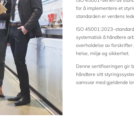
ISO 45001-serien av stand
for å implementere et styr
standarden er verdens lede
ISO 45001:2023-standarden
systematisk å håndtere ar
overholdelse av forskrifter.
helse, miljø og sikkerhet.
Denne sertifiseringen gir be
håndtere sitt styringssyst
samsvar med gjeldende love