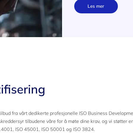
Les mer
tifisering
 tilbud fra vårt dedikerte profesjonelle ISO Business Developm
 skreddersyr tilbudene våre for å møte dine krav, og vi støtter e
O 14001, ISO 45001, ISO 50001 og ISO 3824.