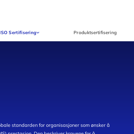
ISO Sertifisering
Produktsertifisering
obale standarden for organisasjoner som ønsker å
MS) prestasjon. Den beskriver kravene for å