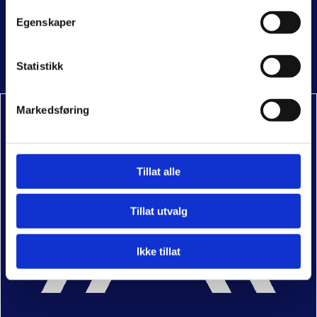
Egenskaper
Klageskjema
Cookie policy
Statistikk
Policier
Markedsføring
Tillat alle
Tillat utvalg
Ikke tillat