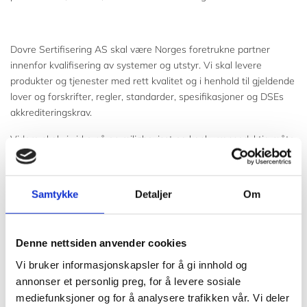
Dovre Sertifisering AS skal være Norges foretrukne partner
innenfor kvalifisering av systemer og utstyr. Vi skal levere
produkter og tjenester med rett kvalitet og i henhold til gjeldende
lover og forskrifter, regler, standarder, spesifikasjoner og DSEs
akkrediteringskrav.
Videre skal vi virke på en miljøbevisst og konkurransedyktig måte
som imøtekommer våre kunders behov, krav og forventninger. Vi
forstår viktigheten av upartiskhet i forbindelse med dette, og vi
skal styre interessekonflikter og sikre objektivitet. Vi skal arbeide
Samtykke
Detaljer
Om
kontinuerlig med å bli bedre og å forebygge forurensning fra vår
egen virksomhet og tjenestene vi leverer. Tjenestene vi leverer
for våre kunder tilstrebes å ha egenskaper til å gi kundene et
Denne nettsiden anvender cookies
miljøvennlig livsløp fra produksjon, bruksområde og videre til
Vi bruker informasjonskapsler for å gi innhold og
avhending.
annonser et personlig preg, for å levere sosiale
mediefunksjoner og for å analysere trafikken vår. Vi deler