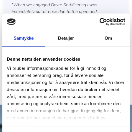
"When we engaged Dovre Sertifisering I was
immediately put at ease due to the open and
approachable manner of their auditors and staff"
Samtykke
Detaljer
Om
"Dovre Sertifiseiring were very knowledgeable in the
Denne nettsiden anvender cookies
area of energy management and had a personable
approach during the certification process"
Vi bruker informasjonskapsler for å gi innhold og
annonser et personlig preg, for å levere sosiale
mediefunksjoner og for å analysere trafikken vår. Vi deler
dessuten informasjon om hvordan du bruker nettstedet
vårt, med partnerne våre innen sosiale medier,
annonsering og analysearbeid, som kan kombinere den
med annen informasjon du har gjort tilgjengelig for dem,
eller som de har samlet inn gjennom din bruk av
tjenestene deres.